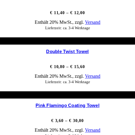
Preisspanne:
€
11,40
–
€
12,00
€ 11,40
Enthält 20% MwSt., zzgl.
Versand
bis
€ 12,00
Lieferzeit: ca. 3-4 Werktage
Double Twist Towel
Preisspanne:
€
10,80
–
€
15,60
€ 10,80
Enthält 20% MwSt., zzgl.
Versand
bis
€ 15,60
Lieferzeit: ca. 3-4 Werktage
Pink Flamingo Coating Towel
Preisspanne:
€
3,60
–
€
30,00
€ 3,60
Enthält 20% MwSt., zzgl.
Versand
bis
€ 30,00