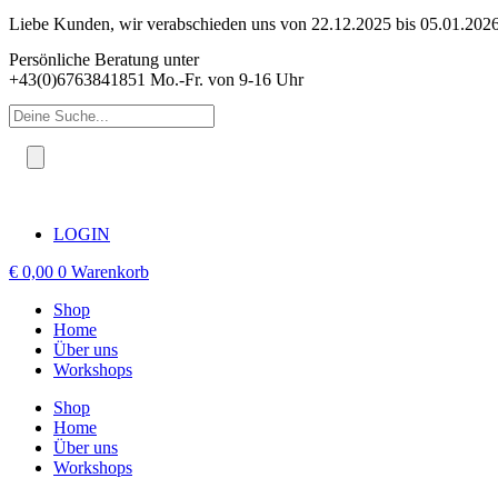
Zum
Liebe Kunden, wir verabschieden uns von 22.12.2025 bis 05.01.2026 
Inhalt
Persönliche Beratung unter
springen
+43(0)6763841851 Mo.-Fr. von 9-16 Uhr
Products
search
LOGIN
€
0,00
0
Warenkorb
Shop
Home
Über uns
Workshops
Shop
Home
Über uns
Workshops