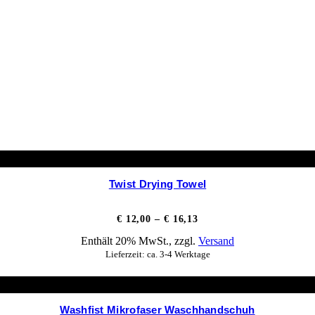
Twist Drying Towel
Preisspanne:
€
12,00
–
€
16,13
€ 12,00
Enthält 20% MwSt., zzgl.
Versand
bis
€ 16,13
Lieferzeit: ca. 3-4 Werktage
Washfist Mikrofaser Waschhandschuh