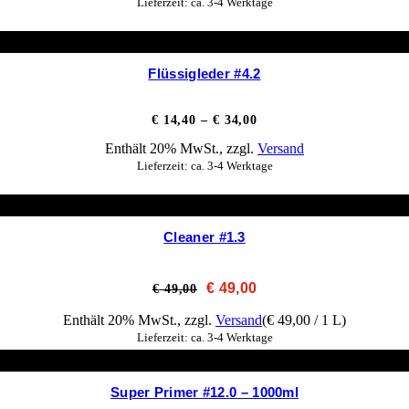
Lieferzeit: ca. 3-4 Werktage
Flüssigleder #4.2
Preisspanne:
€
14,40
–
€
34,00
€ 14,40
Enthält 20% MwSt., zzgl.
Versand
bis
€ 34,00
Lieferzeit: ca. 3-4 Werktage
Cleaner #1.3
Ursprünglicher
Aktueller
€
49,00
€
49,00
Preis
Preis
war:
ist:
Enthält 20% MwSt., zzgl.
Versand
(
€
49,00
/ 1 L)
€ 49,00
€ 49,00.
Lieferzeit: ca. 3-4 Werktage
Super Primer #12.0 – 1000ml