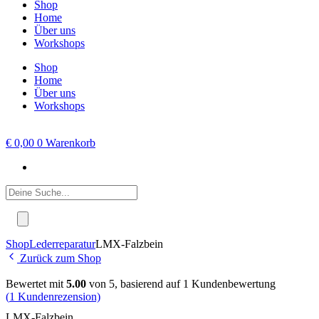
Shop
Home
Über uns
Workshops
Shop
Home
Über uns
Workshops
€
0,00
0
Warenkorb
Products
search
Shop
Lederreparatur
LMX-Falzbein
Zurück zum Shop
Bewertet mit
5.00
von 5, basierend auf
1
Kundenbewertung
(
1
Kundenrezension)
LMX-Falzbein