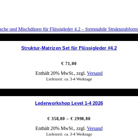
Struktur-Matrizen Set für Flüssigleder #4.2
€
71,00
Enthält 20% MwSt., zzgl.
Versand
Lieferzeit: ca. 3-4 Werktage
Lederworkshop Level 1-4 2026
Preisspanne:
€
358,80
–
€
2998,80
€ 358,80
Enthält 20% MwSt., zzgl.
Versand
bis
€ 2998,80
Lieferzeit: ca. 3-4 Werktage