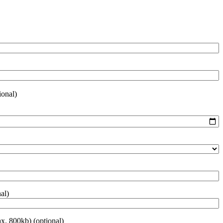
ional)
al)
x. 800kb)
(optional)