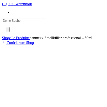
€
0,00
0
Warenkorb
Products
search
Shop
alle Produkte
danmexx Smellkilller professional – 50ml
Zurück zum Shop