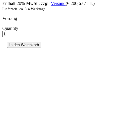
Enthält 20% MwSt., zzgl.
Versand
(
€
200,67
/ 1 L)
Lieferzeit: ca. 3-4 Werktage
Vorrätig
Quantity
danmexx
Smellkilller
professional
In den Warenkorb
-
50ml
Menge