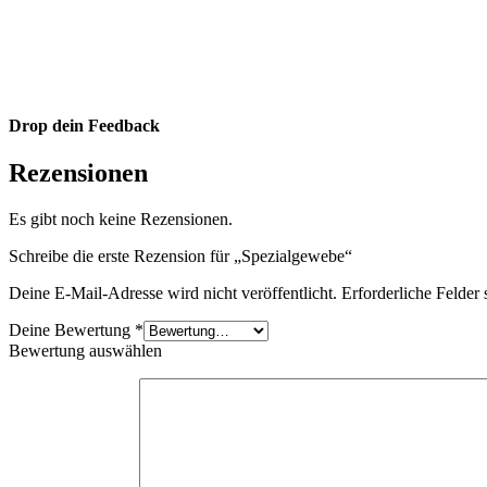
Varianten
auf.
Die
Optionen
können
auf
der
Drop dein Feedback
Produktseite
gewählt
Rezensionen
werden
Es gibt noch keine Rezensionen.
Schreibe die erste Rezension für „Spezialgewebe“
Deine E-Mail-Adresse wird nicht veröffentlicht.
Erforderliche Felder 
Deine Bewertung
*
Bewertung auswählen