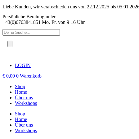
Zum
Liebe Kunden, wir verabschieden uns von 22.12.2025 bis 05.01.2026 
Inhalt
Persönliche Beratung unter
springen
+43(0)6763841851 Mo.-Fr. von 9-16 Uhr
Products
search
LOGIN
€
0,00
0
Warenkorb
Shop
Home
Über uns
Workshops
Shop
Home
Über uns
Workshops