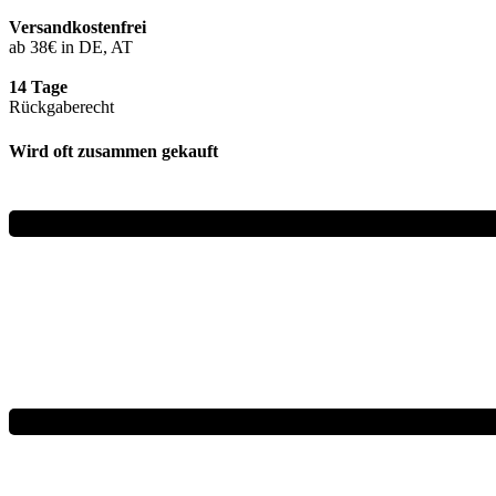
Versandkostenfrei
ab 38€ in DE, AT
14 Tage
Rückgaberecht
Wird oft zusammen gekauft
IN DEN WARENKORB
Dieses
AUSFÜHRUNG WÄHLEN
Produkt
weist
mehrere