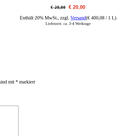
Ursprünglicher
Aktueller
€
20,00
€
20,00
Preis
Preis
war:
ist:
Enthält 20% MwSt., zzgl.
Versand
(
€
400,08
/ 1 L)
€ 20,00
€ 20,00.
Lieferzeit: ca. 3-4 Werktage
sind mit
*
markiert