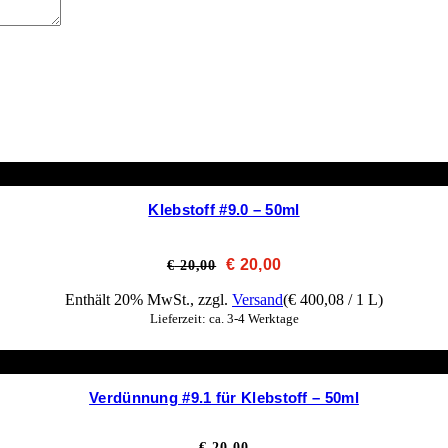
Klebstoff #9.0 – 50ml
Ursprünglicher
Aktueller
€
20,00
€
20,00
Preis
Preis
war:
ist:
Enthält 20% MwSt., zzgl.
Versand
(
€
400,08
/ 1 L)
€ 20,00
€ 20,00.
Lieferzeit: ca. 3-4 Werktage
Verdünnung #9.1 für Klebstoff – 50ml
€
20,00