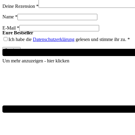
Deine Rezension
*
Name
*
E-Mail
*
Eure Bestseller
Ich habe die
Datenschutzerklärung
gelesen und stimme ihr zu.
*
Dieses
AUSFÜHRUNG WÄHLEN
Produkt
Um mehr anzuzeigen - hier klicken
weist
mehrere
Varianten
auf.
Die
Optionen
können
auf
der
IN DEN WARENKORB
Produktseite
gewählt
werden