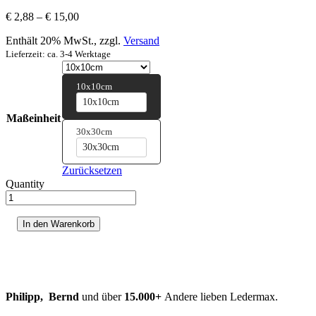
Preisspanne:
€
2,88
–
€
15,00
€ 2,88
Enthält 20% MwSt., zzgl.
Versand
bis
€ 15,00
Lieferzeit: ca. 3-4 Werktage
10x10cm
10x10cm
Maßeinheit
30x30cm
30x30cm
Zurücksetzen
Quantity
Spezialgewebe
Menge
In den Warenkorb
Philipp, Bernd
und über
15.000+
Andere lieben Ledermax.