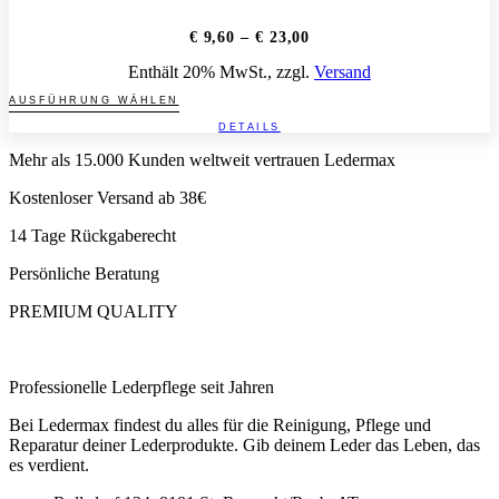
auf
der
Preisspanne:
€
9,60
–
€
23,00
Produktseite
€ 9,60
Enthält 20% MwSt., zzgl.
Versand
bis
gewählt
€ 23,00
werden
Dieses
AUSFÜHRUNG WÄHLEN
Produkt
DETAILS
weist
mehrere
Mehr als 15.000 Kunden weltweit vertrauen Ledermax
Varianten
auf.
Kostenloser Versand ab 38€
Die
14 Tage Rückgaberecht
Optionen
können
Persönliche Beratung
auf
der
PREMIUM QUALITY
Produktseite
gewählt
werden
Professionelle Lederpflege seit Jahren
Bei Ledermax findest du alles für die Reinigung, Pflege und
Reparatur deiner Lederprodukte. Gib deinem Leder das Leben, das
es verdient.