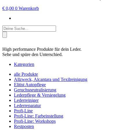
€
0,00
0
Warenkorb
Products
search
High performance Produkte für dein Leder.
Sehe und spüre den Unterschied.
Kategorien
alle Produkte
Allzweck, Alcantara und Texilreinigung
Elitist Autopflege
Geruchsneutralisierung
Lederpflege & Versiegelung
Lederreiniger
Lederreparatur
Profi-Line
Profi-Line: Farbeinstellung
Profi-Line: Workshops
Restposten