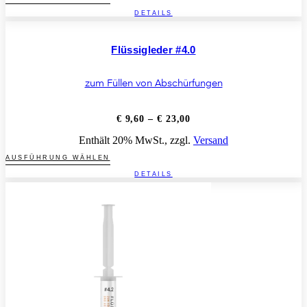
Produkt
DETAILS
weist
mehrere
Varianten
Flüssigleder #4.0
auf.
Die
Optionen
zum Füllen von Abschürfungen
können
auf
der
Preisspanne:
€
9,60
–
€
23,00
Produktseite
€ 9,60
Enthält 20% MwSt., zzgl.
Versand
bis
gewählt
€ 23,00
werden
Dieses
AUSFÜHRUNG WÄHLEN
Produkt
DETAILS
weist
mehrere
Varianten
auf.
Die
Optionen
können
auf
der
Produktseite
gewählt