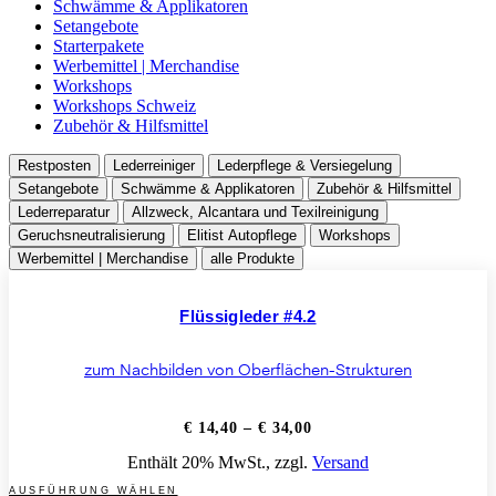
Schwämme & Applikatoren
Setangebote
Starterpakete
Werbemittel | Merchandise
Workshops
Workshops Schweiz
Zubehör & Hilfsmittel
Restposten
Lederreiniger
Lederpflege & Versiegelung
Setangebote
Schwämme & Applikatoren
Zubehör & Hilfsmittel
Lederreparatur
Allzweck, Alcantara und Texilreinigung
Geruchsneutralisierung
Elitist Autopflege
Workshops
Werbemittel | Merchandise
alle Produkte
Flüssigleder #4.2
zum Nachbilden von Oberflächen-Strukturen
Preisspanne:
€
14,40
–
€
34,00
€ 14,40
Enthält 20% MwSt., zzgl.
Versand
bis
€ 34,00
Dieses
AUSFÜHRUNG WÄHLEN