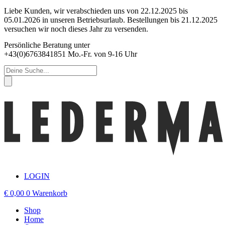
Zum
Liebe Kunden, wir verabschieden uns von 22.12.2025 bis
Inhalt
05.01.2026 in unseren Betriebsurlaub. Bestellungen bis 21.12.2025
springen
versuchen wir noch dieses Jahr zu versenden.
Persönliche Beratung unter
+43(0)6763841851 Mo.-Fr. von 9-16 Uhr
Products
search
LOGIN
€
0,00
0
Warenkorb
Shop
Home