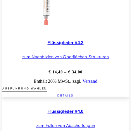
werden
Flüssigleder #4.2
zum Nachbilden von Oberflächen-Strukturen
Preisspanne:
€
14,40
–
€
34,00
€ 14,40
Enthält 20% MwSt., zzgl.
Versand
bis
€ 34,00
Dieses
AUSFÜHRUNG WÄHLEN
Produkt
DETAILS
weist
mehrere
Varianten
Flüssigleder #4.0
auf.
Die
Optionen
zum Füllen von Abschürfungen
können