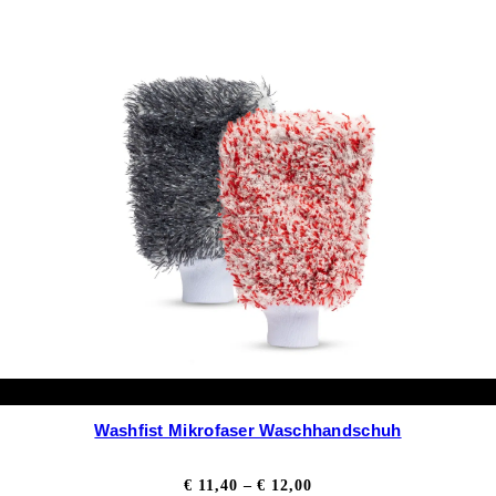
sspanne:
01
0,81
Washfist Mikrofaser Waschhandschuh
Preisspanne:
€
11,40
–
€
12,00