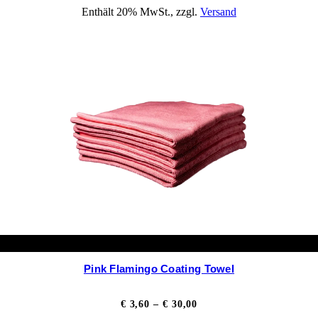
€ 12,00
Enthält 20% MwSt., zzgl.
Versand
bis
€ 16,13
Pink Flamingo Coating Towel
Preisspanne:
€
3,60
–
€
30,00
€ 3,60