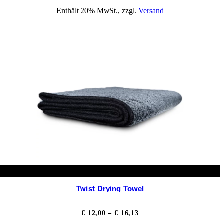
€ 11,40
Enthält 20% MwSt., zzgl.
Versand
bis
€ 12,00
Twist Drying Towel
Preisspanne:
€
12,00
–
€
16,13