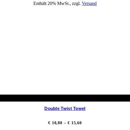
Enthält 20% MwSt., zzgl.
Versand
bis
€ 30,00
Double Twist Towel
Preisspanne:
€
10,80
–
€
15,60
€ 10,80