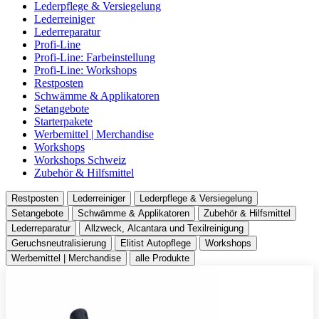
Lederpflege & Versiegelung
Lederreiniger
Lederreparatur
Profi-Line
Profi-Line: Farbeinstellung
Profi-Line: Workshops
Restposten
Schwämme & Applikatoren
Setangebote
Starterpakete
Werbemittel | Merchandise
Workshops
Workshops Schweiz
Zubehör & Hilfsmittel
Restposten
Lederreiniger
Lederpflege & Versiegelung
Setangebote
Schwämme & Applikatoren
Zubehör & Hilfsmittel
Lederreparatur
Allzweck, Alcantara und Texilreinigung
Geruchsneutralisierung
Elitist Autopflege
Workshops
Werbemittel | Merchandise
alle Produkte