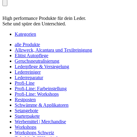
High performance Produkte für dein Leder.
Sehe und spüre den Unterschied.
Kategorien
alle Produkte
Allzweck, Alcantara und Texilreinigung
Elitist Autopflege
Geruchsneutralisierung
Lederpflege & Versiegelung
Lederreiniger
Lederreparatur
Profi-Line
Profi-Line: Farbeinstellung
Profi-Line: Workshops
Restposten
Schwämme & Applikatoren
Setangebote
Starterpakete
Werbemittel | Merchandise
Workshops
Workshops Schweiz