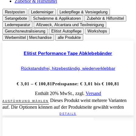
Zubehör & Hilfsmittel
Restposten
Lederreiniger
Lederpflege & Versiegelung
Setangebote
Schwämme & Applikatoren
Zubehör & Hilfsmittel
Lederreparatur
Allzweck, Alcantara und Texilreinigung
Geruchsneutralisierung
Elitist Autopflege
Workshops
Werbemittel | Merchandise
alle Produkte
Elitist Performance Tape Abklebebänder
Rückstandsfrei, hitzebeständig, wiederverklebbar
€
3,01
–
€
100,81
Preisspanne: € 3,01 bis € 100,81
Enthält 20% MwSt., zzgl.
Versand
Dieses Produkt weist mehrere Varianten
AUSFÜHRUNG WÄHLEN
auf. Die Optionen können auf der Produktseite gewählt werden
DETAILS