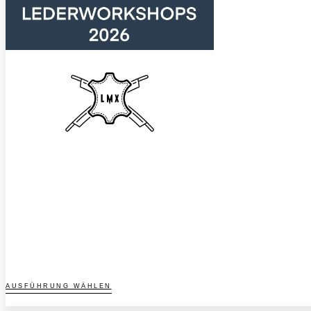
Dieses
AUSFÜHRUNG WÄHLEN
Produkt
weist