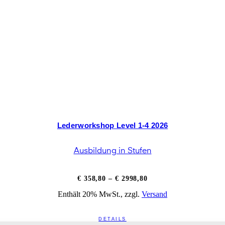
Lederworkshop Level 1-4 2026
Ausbildung in Stufen
Preisspanne:
€
358,80
–
€
2998,80
€ 358,80
Enthält 20% MwSt., zzgl.
Versand
bis
€ 2998,80
DETAILS