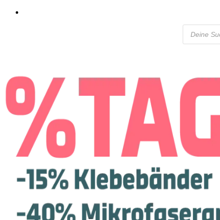
Products
search