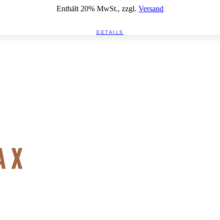
€ 358,80
Enthält 20% MwSt., zzgl.
Versand
bis
€ 2998,80
DETAILS