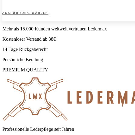
Dieses
AUSFÜHRUNG WÄHLEN
Produkt
weist
mehrere
Mehr als 15.000 Kunden weltweit vertrauen Ledermax
Varianten
auf.
Kostenloser Versand ab 38€
Die
14 Tage Rückgaberecht
Optionen
können
Persönliche Beratung
auf
der
PREMIUM QUALITY
Produktseite
gewählt
werden
Professionelle Lederpflege seit Jahren