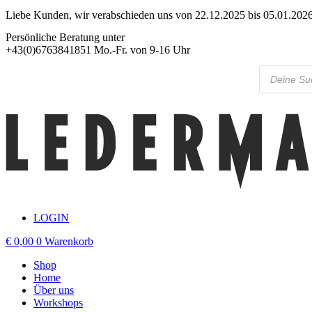
Liebe Kunden, wir verabschieden uns von 22.12.2025 bis 05.01.2026 
Zum
Inhalt
Persönliche Beratung unter
springen
+43(0)6763841851 Mo.-Fr. von 9-16 Uhr
Products
search
LOGIN
€
0,00
0
Warenkorb
Shop
Home
Über uns
Workshops