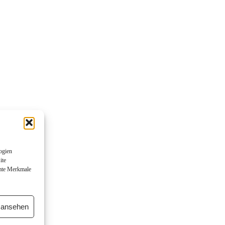
ogien
ite
mmte Merkmale
n ansehen