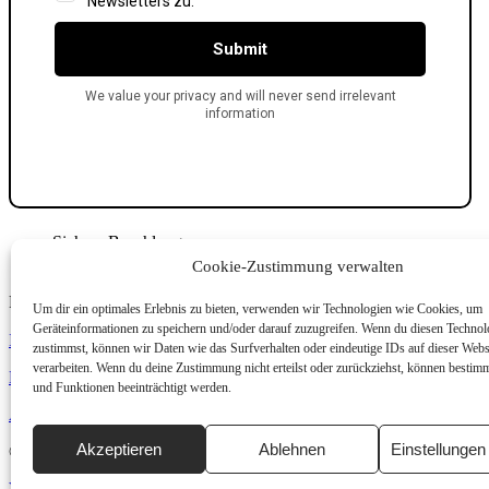
Sichere Bezahlung
EU-weiter Versand
Cookie-Zustimmung verwalten
Facebook
Twitter
Youtube
Um dir ein optimales Erlebnis zu bieten, verwenden wir Technologien wie Cookies, um
Geräteinformationen zu speichern und/oder darauf zuzugreifen. Wenn du diesen Technol
Impressum
zustimmst, können wir Daten wie das Surfverhalten oder eindeutige IDs auf dieser Webs
verarbeiten. Wenn du deine Zustimmung nicht erteilst oder zurückziehst, können besti
Datenschutzerklärung
und Funktionen beeinträchtigt werden.
AGB
Akzeptieren
Ablehnen
Einstellunge
© 2025 Ledermax – Leder ist unsere Leidenschaft
Vertrag widerrufen