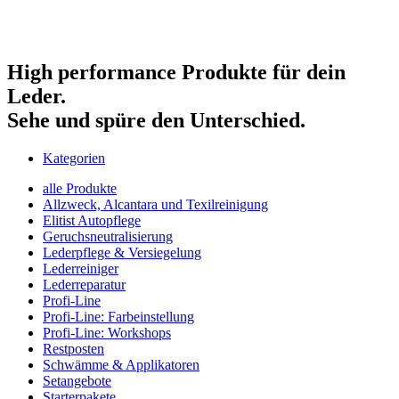
High performance Produkte für dein
Leder.
Sehe und spüre den Unterschied.
Kategorien
alle Produkte
Allzweck, Alcantara und Texilreinigung
Elitist Autopflege
Geruchsneutralisierung
Lederpflege & Versiegelung
Lederreiniger
Lederreparatur
Profi-Line
Profi-Line: Farbeinstellung
Profi-Line: Workshops
Restposten
Schwämme & Applikatoren
Setangebote
Starterpakete